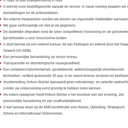
U haalt 30 jaar praktijkervaring in huis.
U wint bij onze bedrijfsgerichte aanpak en service: in nauw overleg bepalen we 
doelstellingen en de actiemiddelen.
Als externe medewerker worden we binnen uw organisatie makkelijker aanvaard
We gaan vertrouwelijk om met al uw gegevens.
De duidelijke afspraken rond de (zeer competitieve) honorering en de geïnveste
tijd behoeden u voor onvoorziene kosten.
U doet beroep op een erkend bureau: lid van Federgon en erkend door het Vla
Gewest (VG.60/B).
Een persoonlijke behandeling op senior niveau.
Transparantie en deontologische nauwgezetheid.
Een compleet instrumentarium: gevalideerde, wetenschappelijk verantwoorde
technieken, verfijnd gedurende 30 jaar, in de meest diverse sectoren en bedrijve
Voorbereiding: Antoon Bulcke aanvaardt geen rekruterings- en selectie-opdracht
zonder uw onderneming eerst grondig te hebben leren kennen.
Als extern raadgever biedt Antoon Bulcke u het voordeel van zijn ervaring, zijn
persoonlijke benadering en zijn onafhankelijkheid.
U kan beroep doen op de KMO portefeuille voor Advies, Opleiding, Strategisch
Advies en Internationaal Ondernemen.