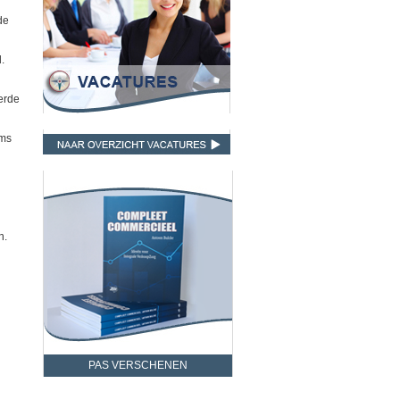
de
.
erde
ams
n.
PAS VERSCHENEN