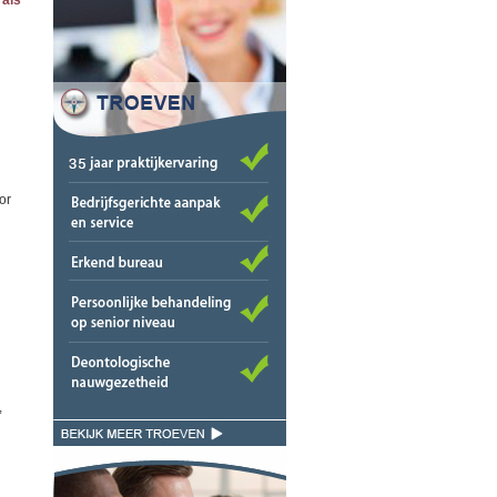
 als
or
,