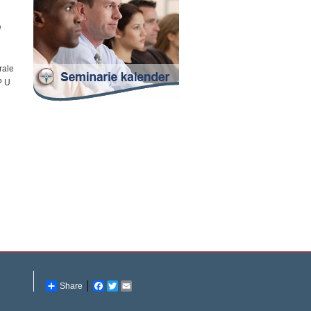
e
rale
? U
Share
Facebook
Twitter
Email