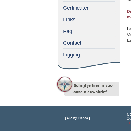
Certificaten
Da
me
Links
La
Faq
Ve
ka
Contact
Ligging
Co
Sc
in