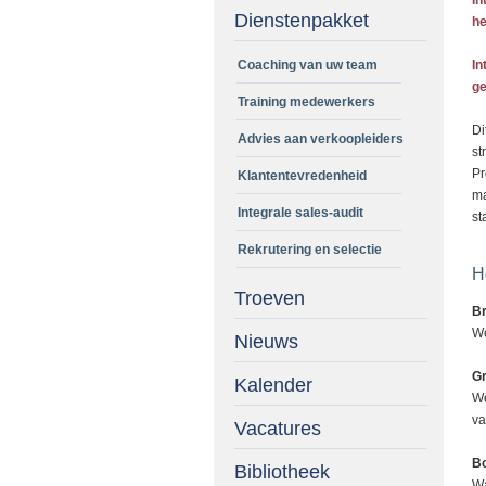
In
Dienstenpakket
he
Coaching van uw team
In
ge
Training medewerkers
Di
Advies aan verkoopleiders
st
Pr
Klantentevredenheid
ma
Integrale sales-audit
st
Rekrutering en selectie
H
Troeven
Br
We
Nieuws
Gr
Kalender
We
va
Vacatures
Bo
Bibliotheek
Wa