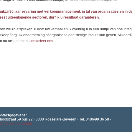
nkzij 30 jaar ervaring met verkoopmanagement, in tal van organisaties en in d
est uiteenlopende sectoren, durf ik u resultaat garanderen.
ten we zo afspreken: u doet uw verhaal en ik overtuig u in een uurtje van hoe Integ
rkoopZorg uw onderneming of organisatie een stevige impuls kan geven. Akkoord
n nu actie nemen,
contacteer ons
ntactgegevens:
hoolstraat 59 bus 22 · 8800 Roeselare-Beveren · Tel. 0486/99 36 58 ·
fo@antoonbulcke.be