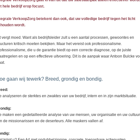
tegrale VerkoopZorg gaat ervan uit dat uw salesaanpak alleen effectiever wordt
t hele bedrijf erop focust.
tegrale VerkoopZorg betekent dan ook, dat uw volledige bedrijf tegen het licht
houden wordt.
t vergt moed. Want als bedrijfsleider zult u een aantal processen, gewoontes en
ructuren kritisch moeten bekijken. Maar het vereist ook professionalisme.
ofessionalisme, die u de garantie biedt op een correcte diagnose, op de juiste
atregelen en op een effectieve uitvoering. Dit is de aanpak waar Antoon Bulcke vo
aat.
oe gaan wij tewerk? Breed, grondig en bondig.
eed:
 analyseren de sterktes en zwaktes van uw bedrijf, intern en in zijn marktsituatie.
ondig:
 maken een gedetailleerde analyse van uw mensen, uw organisatie en uw cultuur
n de missionarissen en de deserteurs. Alle maskers vallen af.
ndig:
t krijgt u? Een A4 met ondubbelzinnige, concrete, toepasbare actiepunten.