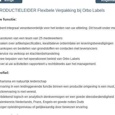
RODUCTIELEIDER Flexibele Verpakking bij Orbo Labels
w functie:
bent integraal verantwoordelijk voor het leiden van uw afdeling. Dit houdt onder m
aansturen van een team van 25 medewerkers
waken over artikelspecificaties, kwalitatieve orderintake en leveringsbevestigingen
aankopen en bestellen van grondstoffen en contacten met leveranciers
service na verkoop en klachtenbehandeling
mee bepalen van het operationeel beleid van Orbo Labels
over al uw activiteiten rapporteert u rechtstreeks aan het management.
ofiel:
charisma en natuurlijk leiderschap
ervaring in een leidinggevende functie binnen een productie omgeving is een must,
ctorervaring is niet vereist.
uitstekend logisch en analytisch denkvermogen en een goede stressbestendigheid
talenkennis Nederlands, Frans, Engels en goede noties Duits
hoger opleidingsniveau of gelijkwaardig door bewezen ervaring.