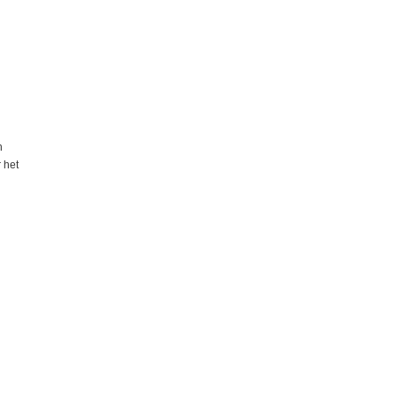
n
h
 het