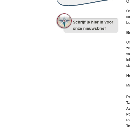
O
Or
co
be
B
Or
ze
vo
le
st
H
Ma
Re
T.
A
Po
Pl
Te