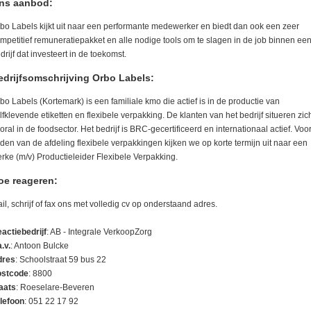
ns aanbod:
bo Labels kijkt uit naar een performante medewerker en biedt dan ook een zeer
mpetitief remuneratiepakket en alle nodige tools om te slagen in de job binnen ee
drijf dat investeert in de toekomst.
edrijfsomschrijving Orbo Labels:
bo Labels (Kortemark) is een familiale kmo die actief is in de productie van
lfklevende etiketten en flexibele verpakking. De klanten van het bedrijf situeren zic
oral in de foodsector. Het bedrijf is BRC-gecertificeerd en internationaal actief. Voor
iden van de afdeling flexibele verpakkingen kijken we op korte termijn uit naar een
erke (m/v) Productieleider Flexibele Verpakking.
oe reageren:
il, schrijf of fax ons met volledig cv op onderstaand adres.
actiebedrijf
: AB - Integrale VerkoopZorg
a.v.
: Antoon Bulcke
dres
: Schoolstraat 59 bus 22
stcode
: 8800
aats
: Roeselare-Beveren
lefoon
: 051 22 17 92